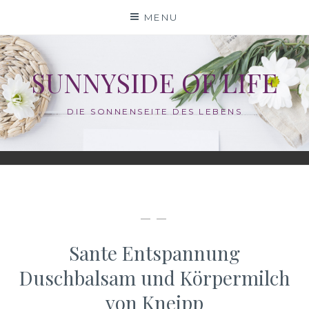
Skip
MENU
to
content
SUNNYSIDE OF LIFE
DIE SONNENSEITE DES LEBENS
— —
Sante Entspannung
Duschbalsam und Körpermilch
von Kneipp