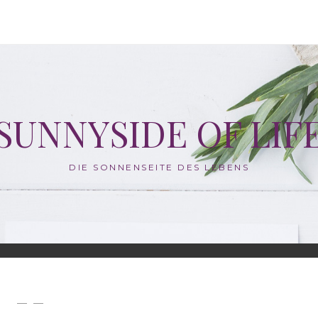
SUNNYSIDE OF LIF
DIE SONNENSEITE DES LEBENS
— —