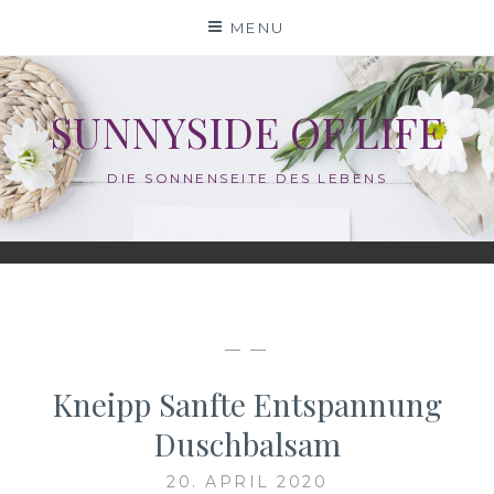
Skip
MENU
to
content
SUNNYSIDE OF LIFE
DIE SONNENSEITE DES LEBENS
— —
Kneipp Sanfte Entspannung
Duschbalsam
20. APRIL 2020