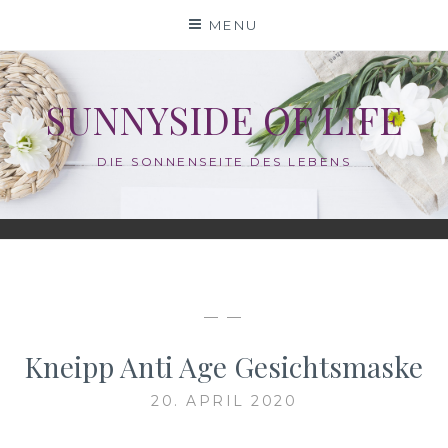
Skip
MENU
to
content
SUNNYSIDE OF LIFE
DIE SONNENSEITE DES LEBENS
— —
Kneipp Anti Age Gesichtsmaske
20. APRIL 2020