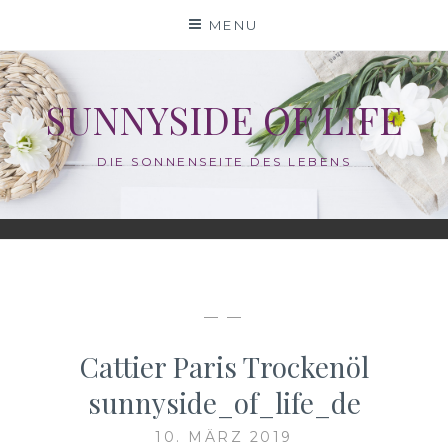
Skip
MENU
to
content
SUNNYSIDE OF LIFE
DIE SONNENSEITE DES LEBENS
— —
Cattier Paris Trockenöl
sunnyside_of_life_de
10. MÄRZ 2019