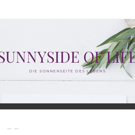
SUNNYSIDE OF LIF
DIE SONNENSEITE DES LEBENS
— —