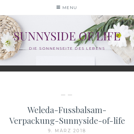
Skip
MENU
to
content
SUNNYSIDE OF LIFE
DIE SONNENSEITE DES LEBENS
— —
Weleda-Fussbalsam-
Verpackung-Sunnyside-of-life
9. MÄRZ 2018