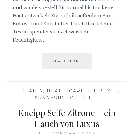
und wurde speziell für normal bis trockene
Haut entwickelt. Sie enthält außerdem Bio-
Kokosöl und Sheabutter. Durch ihre leichte
Textur spendet sie nachweislich
Feuchtigkeit…
HYDRO
READ MORE
KÖRPERLOTION
BIO
ALOE
VERA
—
BEAUTY
,
HEALTHCARE
,
LIFESTYLE
,
VON
SUNNYSIDE OF LIFE
—
KNEIPP
Kneipp Seife Zitrone – ein
Hauch von Luxus
11. NOVEMBER 2023