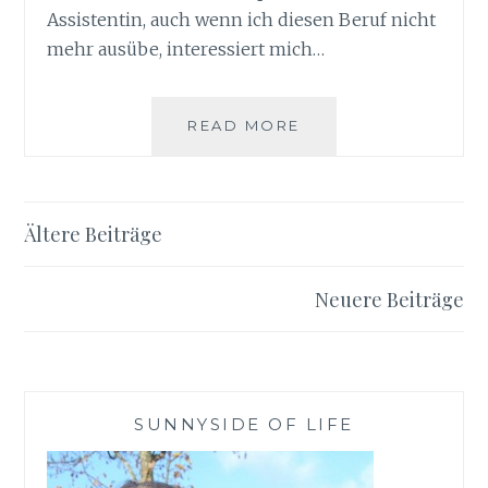
Assistentin, auch wenn ich diesen Beruf nicht
mehr ausübe, interessiert mich…
GESUND
READ MORE
DURCH
DEN
HERBST
MIT
Beitragsnavigation
Ältere Beiträge
KNEIPP
Neuere Beiträge
SUNNYSIDE OF LIFE