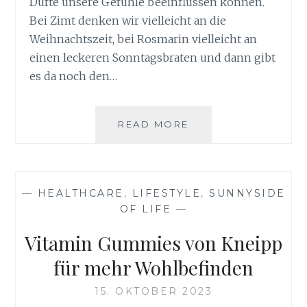
Düfte unsere Gefühle beeinflussen können.
Bei Zimt denken wir vielleicht an die
Weihnachtszeit, bei Rosmarin vielleicht an
einen leckeren Sonntagsbraten und dann gibt
es da noch den…
KNEIPP
READ MORE
SEIFE
ZITRONE
–
EIN
—
HEALTHCARE
,
LIFESTYLE
,
SUNNYSIDE
HAUCH
OF LIFE
—
VON
LUXUS
Vitamin Gummies von Kneipp
für mehr Wohlbefinden
15. OKTOBER 2023