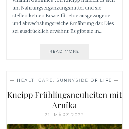
Vitamin Gummies von Kneipp handelt es sich
um Nahrungsergänzungsmittel und sie
stellen keinen Ersatz für eine ausgewogene
und abwechslungsreiche Ernährung dar. Dies
sei ausdrücklich erwähnt. Es gibt sie in…
VITAMIN
READ MORE
GUMMIES
VON
KNEIPP
FÜR
—
HEALTHCARE
,
SUNNYSIDE OF LIFE
—
MEHR
WOHLBEFINDEN
Kneipp Frühlingsneuheiten mit
Arnika
21. MÄRZ 2023