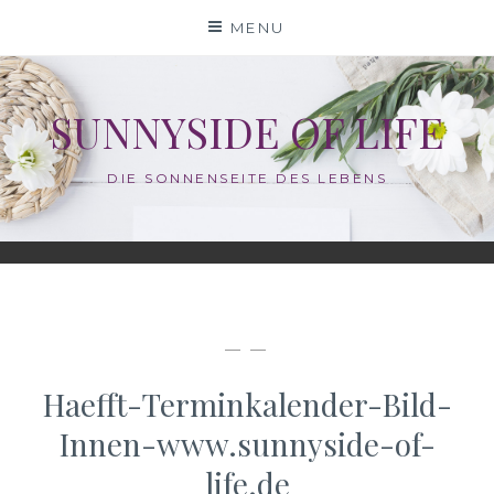
Skip
MENU
to
content
SUNNYSIDE OF LIFE
DIE SONNENSEITE DES LEBENS
— —
Haefft-Terminkalender-Bild-
Innen-www.sunnyside-of-
life.de