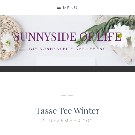
Skip
MENU
to
content
SUNNYSIDE OF LIFE
DIE SONNENSEITE DES LEBENS
— —
Tasse Tee Winter
13. DEZEMBER 2021