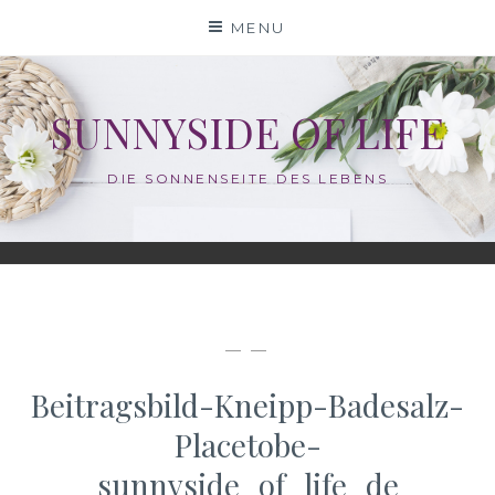
Skip
MENU
to
content
SUNNYSIDE OF LIFE
DIE SONNENSEITE DES LEBENS
— —
Beitragsbild-Kneipp-Badesalz-
Placetobe-
sunnyside_of_life_de