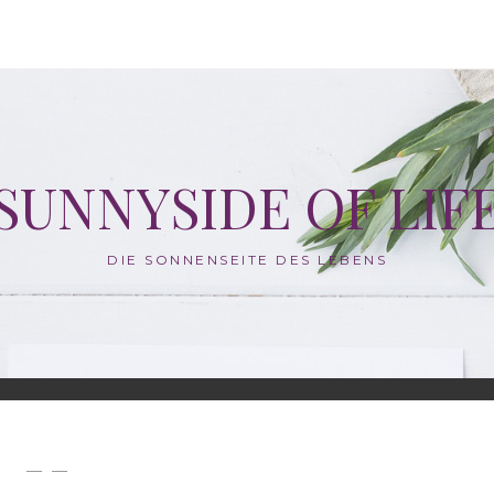
SUNNYSIDE OF LIF
DIE SONNENSEITE DES LEBENS
— —