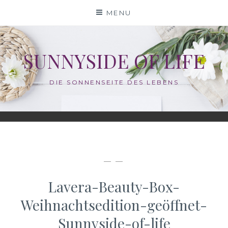
Skip
MENU
to
content
SUNNYSIDE OF LIFE
DIE SONNENSEITE DES LEBENS
— —
Lavera-Beauty-Box-
Weihnachtsedition-geöffnet-
Sunnyside-of-life