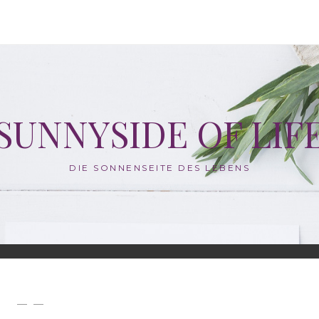
SUNNYSIDE OF LIF
DIE SONNENSEITE DES LEBENS
— —