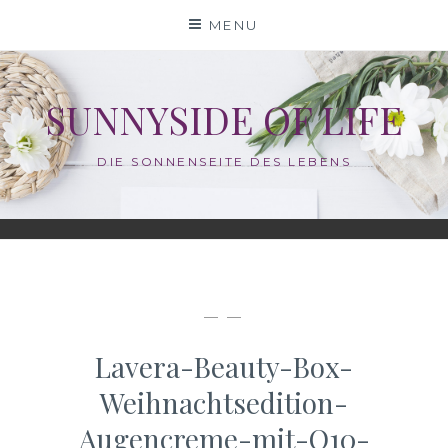
Skip
MENU
to
content
SUNNYSIDE OF LIFE
DIE SONNENSEITE DES LEBENS
— —
Lavera-Beauty-Box-
Weihnachtsedition-
Augencreme-mit-Q10-