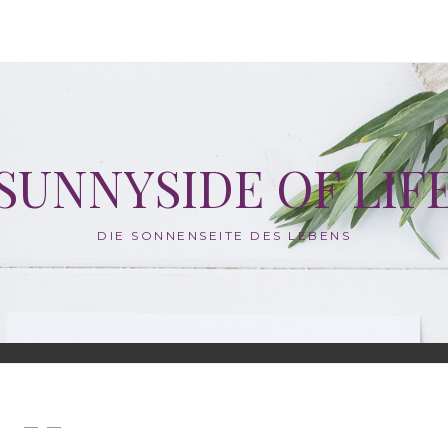
SUNNYSIDE OF LIF
DIE SONNENSEITE DES LEBENS
— —