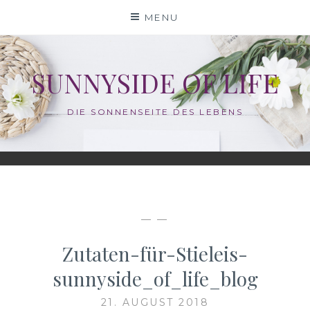
Skip
MENU
to
content
SUNNYSIDE OF LIFE
DIE SONNENSEITE DES LEBENS
— —
Zutaten-für-Stieleis-
sunnyside_of_life_blog
21. AUGUST 2018