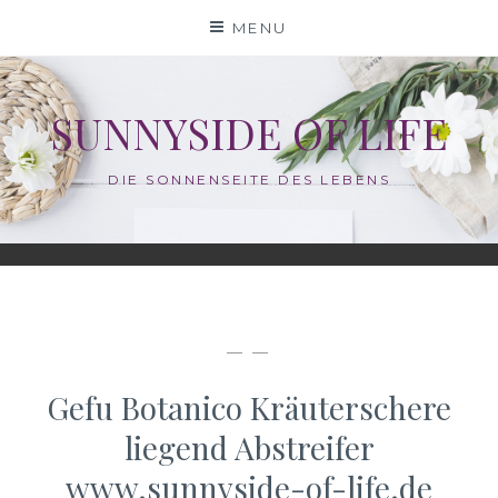
Skip
MENU
to
content
SUNNYSIDE OF LIFE
DIE SONNENSEITE DES LEBENS
— —
Gefu Botanico Kräuterschere
liegend Abstreifer
www.sunnyside-of-life.de