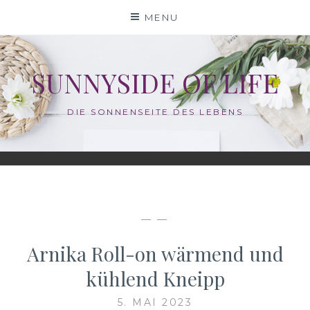
Skip
MENU
to
content
SUNNYSIDE OF LIFE
DIE SONNENSEITE DES LEBENS
— —
Arnika Roll-on wärmend und
kühlend Kneipp
5. MAI 2023