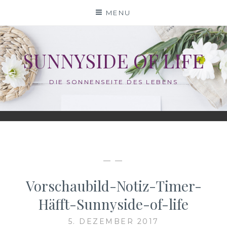
Skip
MENU
to
content
SUNNYSIDE OF LIFE
DIE SONNENSEITE DES LEBENS
— —
Vorschaubild-Notiz-Timer-
Häfft-Sunnyside-of-life
5. DEZEMBER 2017