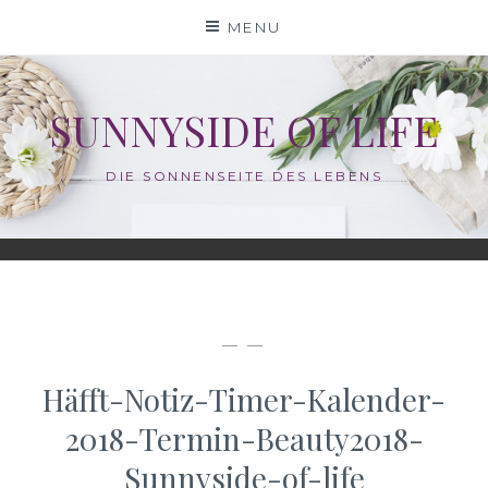
Skip
MENU
to
content
SUNNYSIDE OF LIFE
DIE SONNENSEITE DES LEBENS
— —
Häfft-Notiz-Timer-Kalender-
2018-Termin-Beauty2018-
Sunnyside-of-life