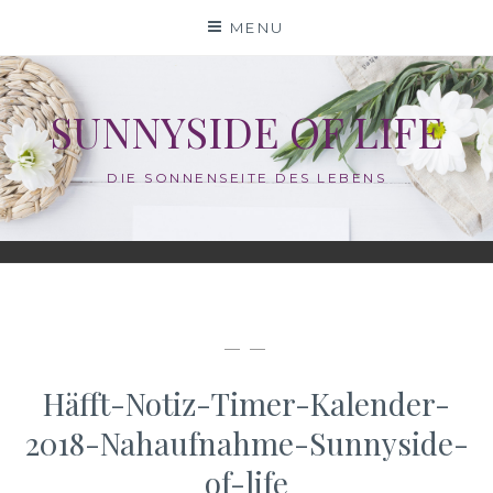
Skip
MENU
to
content
SUNNYSIDE OF LIFE
DIE SONNENSEITE DES LEBENS
— —
Häfft-Notiz-Timer-Kalender-
2018-Nahaufnahme-Sunnyside-
of-life