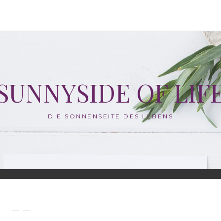
SUNNYSIDE OF LIF
DIE SONNENSEITE DES LEBENS
— —