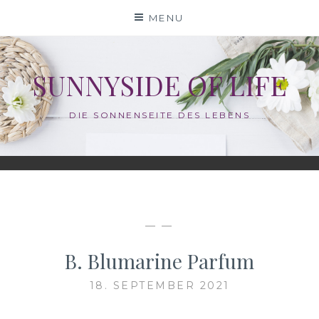
Skip
MENU
to
content
SUNNYSIDE OF LIFE
DIE SONNENSEITE DES LEBENS
— —
B. Blumarine Parfum
18. SEPTEMBER 2021