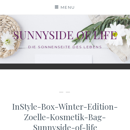
Skip
MENU
to
content
SUNNYSIDE OF LIFE
DIE SONNENSEITE DES LEBENS
— —
InStyle-Box-Winter-Edition-
Zoelle-Kosmetik-Bag-
Sunnyside-of-life