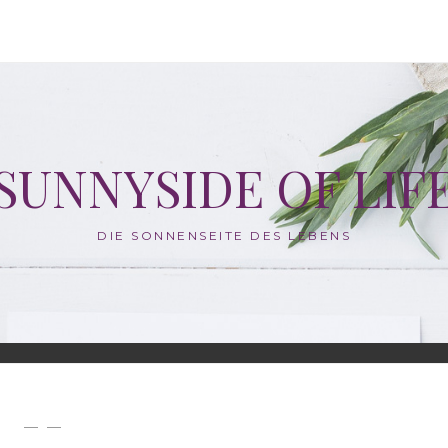
SUNNYSIDE OF LIF
DIE SONNENSEITE DES LEBENS
— —