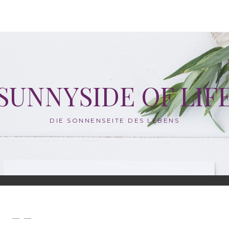
SUNNYSIDE OF LIF
DIE SONNENSEITE DES LEBENS
— —