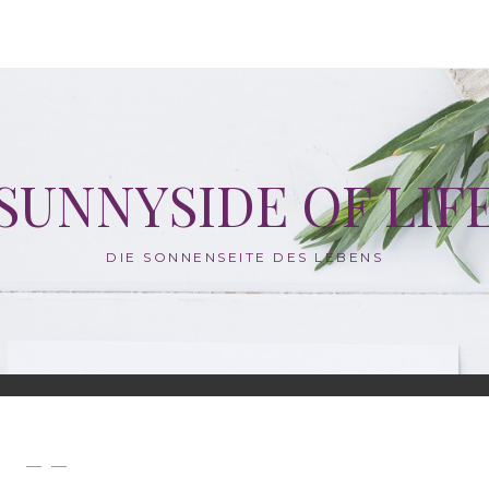
SUNNYSIDE OF LIF
DIE SONNENSEITE DES LEBENS
— —