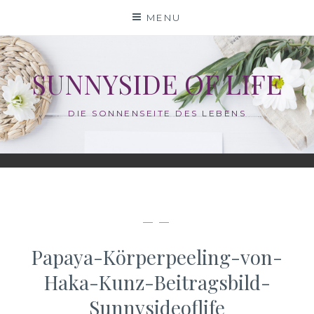
Skip
MENU
to
content
SUNNYSIDE OF LIFE
DIE SONNENSEITE DES LEBENS
— —
Papaya-Körperpeeling-von-
Haka-Kunz-Beitragsbild-
Sunnysideoflife