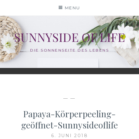
Skip
MENU
to
content
SUNNYSIDE OF LIFE
DIE SONNENSEITE DES LEBENS
— —
Papaya-Körperpeeling-
geöffnet-Sunnysideoflife
6. JUNI 2018