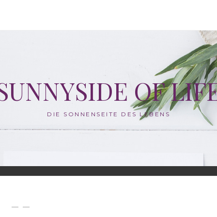
SUNNYSIDE OF LIF
DIE SONNENSEITE DES LEBENS
— —