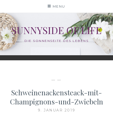
Skip
MENU
to
content
SUNNYSIDE OF LIFE
DIE SONNENSEITE DES LEBENS
— —
Schweinenackensteack-mit-
Champignons-und-Zwiebeln
9. JANUAR 2019