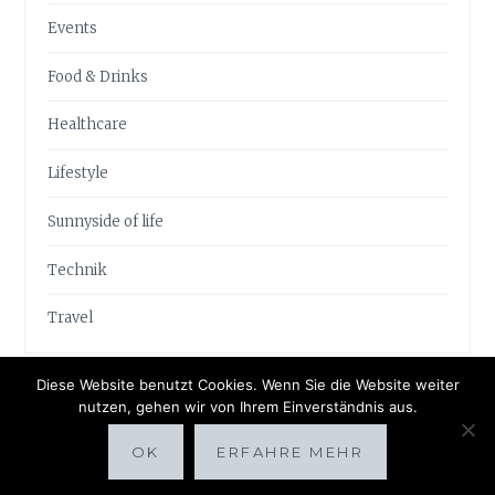
Events
Food & Drinks
Healthcare
Lifestyle
Sunnyside of life
Technik
Travel
Diese Website benutzt Cookies. Wenn Sie die Website weiter
nutzen, gehen wir von Ihrem Einverständnis aus.
OK
ERFAHRE MEHR
Proudly powered by WordPress
|
Theme: Anissa by
AlienWP
.