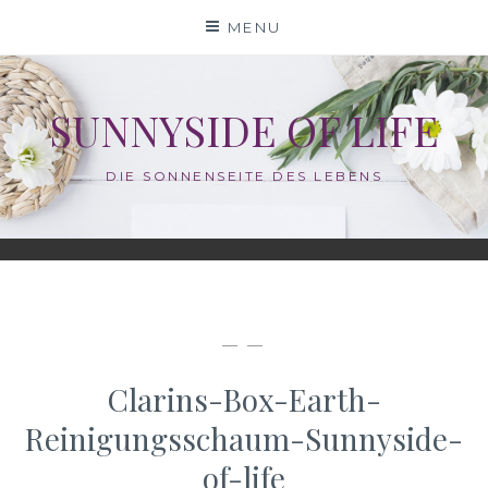
Skip
MENU
to
content
SUNNYSIDE OF LIFE
DIE SONNENSEITE DES LEBENS
— —
Clarins-Box-Earth-
Reinigungsschaum-Sunnyside-
of-life