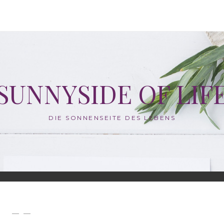
SUNNYSIDE OF LIF
DIE SONNENSEITE DES LEBENS
— —