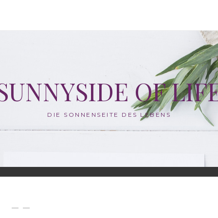
SUNNYSIDE OF LIF
DIE SONNENSEITE DES LEBENS
— —