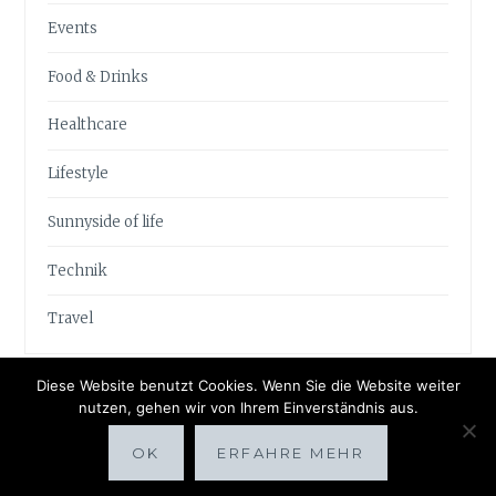
Events
Food & Drinks
Healthcare
Lifestyle
Sunnyside of life
Technik
Travel
Diese Website benutzt Cookies. Wenn Sie die Website weiter
nutzen, gehen wir von Ihrem Einverständnis aus.
OK
ERFAHRE MEHR
Proudly powered by WordPress
|
Theme: Anissa by
AlienWP
.