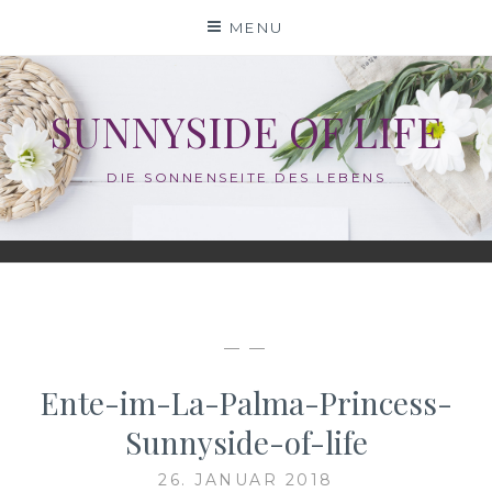
Skip
MENU
to
content
SUNNYSIDE OF LIFE
DIE SONNENSEITE DES LEBENS
— —
Ente-im-La-Palma-Princess-
Sunnyside-of-life
26. JANUAR 2018