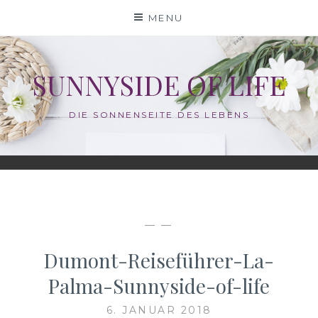
Skip
MENU
to
content
SUNNYSIDE OF LIFE
DIE SONNENSEITE DES LEBENS
— —
Dumont-Reiseführer-La-
Palma-Sunnyside-of-life
6. JANUAR 2018