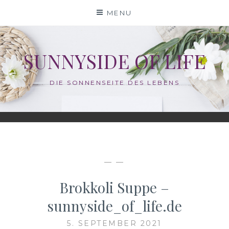
Skip
MENU
to
content
SUNNYSIDE OF LIFE
DIE SONNENSEITE DES LEBENS
— —
Brokkoli Suppe –
sunnyside_of_life.de
5. SEPTEMBER 2021