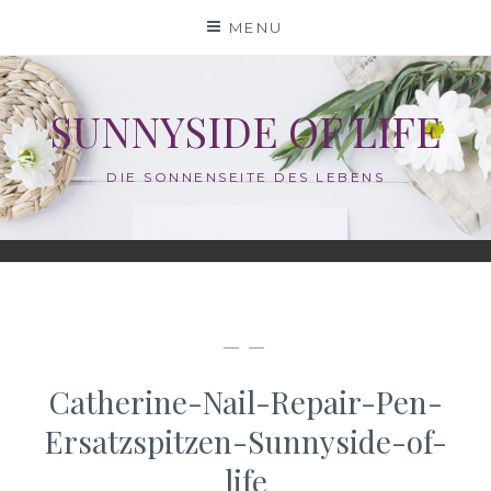
Skip
MENU
to
content
SUNNYSIDE OF LIFE
DIE SONNENSEITE DES LEBENS
— —
Catherine-Nail-Repair-Pen-
Ersatzspitzen-Sunnyside-of-
life