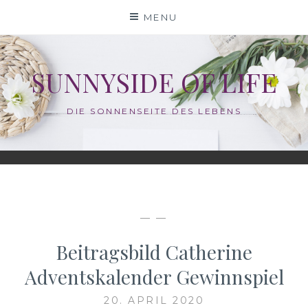
Skip
MENU
to
content
SUNNYSIDE OF LIFE
DIE SONNENSEITE DES LEBENS
— —
Beitragsbild Catherine
Adventskalender Gewinnspiel
20. APRIL 2020