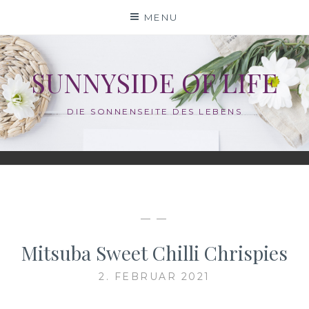
Skip
MENU
to
content
SUNNYSIDE OF LIFE
DIE SONNENSEITE DES LEBENS
— —
Mitsuba Sweet Chilli Chrispies
2. FEBRUAR 2021