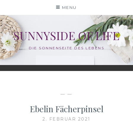
Skip
MENU
to
content
SUNNYSIDE OF LIFE
DIE SONNENSEITE DES LEBENS
— —
Ebelin Fächerpinsel
2. FEBRUAR 2021