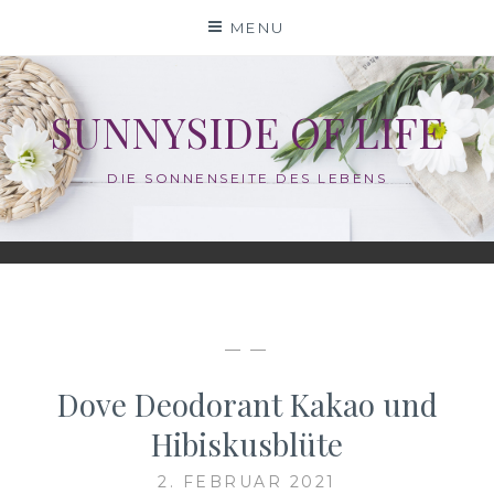
Skip
MENU
to
content
SUNNYSIDE OF LIFE
DIE SONNENSEITE DES LEBENS
— —
Dove Deodorant Kakao und
Hibiskusblüte
2. FEBRUAR 2021