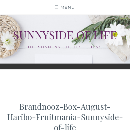
Skip
MENU
to
content
SUNNYSIDE OF LIFE
DIE SONNENSEITE DES LEBENS
— —
Brandnooz-Box-August-
Haribo-Fruitmania-Sunnyside-
of-life