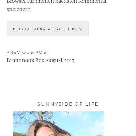
Browser für meinen nächsten Kommentar
speichern.
Beitragsnavigation
PREVIOUS POST
Brandnooz Box August 2017
SUNNYSIDE OF LIFE