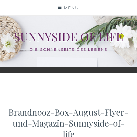
Skip
MENU
to
content
SUNNYSIDE OF LIFE
DIE SONNENSEITE DES LEBENS
— —
Brandnooz-Box-August-Flyer-
und-Magazin-Sunnyside-of-
life