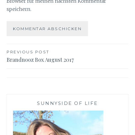
Browser für meinen nächsten Kommentar
speichern.
Beitragsnavigation
PREVIOUS POST
Brandnooz Box August 2017
SUNNYSIDE OF LIFE