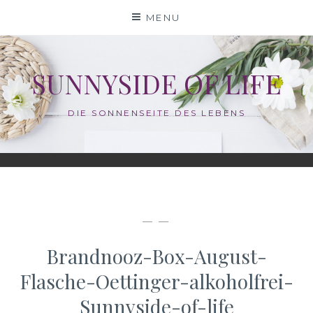
Skip
MENU
to
content
SUNNYSIDE OF LIFE
DIE SONNENSEITE DES LEBENS
— —
Brandnooz-Box-August-
Flasche-Oettinger-alkoholfrei-
Sunnyside-of-life