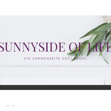
SUNNYSIDE OF LIF
DIE SONNENSEITE DES LEBENS
— —