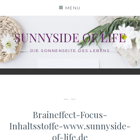
Skip
MENU
to
content
SUNNYSIDE OF LIFE
DIE SONNENSEITE DES LEBENS
— —
Braineffect-Focus-
Inhaltsstoffe-www.sunnyside-
of-life.de