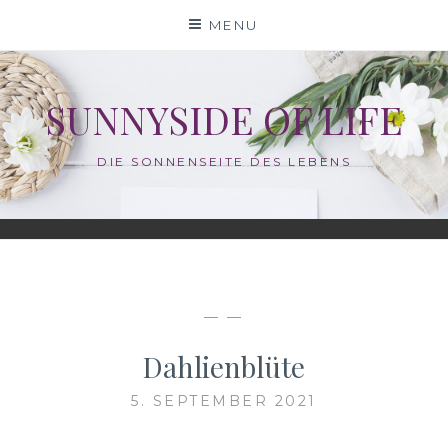
Skip
MENU
to
content
SUNNYSIDE OF LIFE
DIE SONNENSEITE DES LEBENS
— —
Dahlienblüte
5. SEPTEMBER 2021