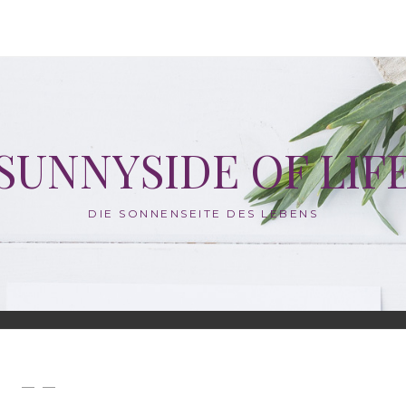
SUNNYSIDE OF LIF
DIE SONNENSEITE DES LEBENS
— —